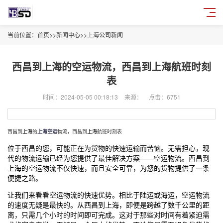
当前位置：
首页
>>
新闻中心
>>
上海公司新闻
西昌到上海的空运物流，西昌到上海航班时刻
表
时间：2024-05-05 00:18:13
来源：
点击：6751
西昌到
上海
的
上海空运
物流，西昌到
上海
航班时刻表
位于西昌的您，可能正在为货物的快速运输而苦恼。无需担心，现
代的物流运输已经为您提供了最佳解决方案——空运物流。西昌到
上海
的空运物流不仅快速，而且安全可靠，为您的货物提供了一条
便捷之路。
让我们来看看空运物流的快速优势。相比于陆运或海运，空运物流
的速度无疑是最快的。从西昌到
上海
，即便是跨越了数千公里的距
离，只需几个小时的时间即可完成。这对于那些对时间有着紧迫需